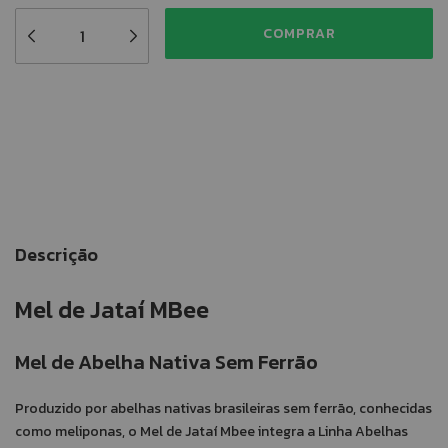
Meios de envio
ALTERAR CEP
Entregas para o CEP:
CALCULAR
Descrição
Mel de Jataí MBee
Mel de Abelha Nativa Sem Ferrão
Produzido por abelhas nativas brasileiras sem ferrão, conhecidas
como meliponas, o Mel de Jataí Mbee integra a Linha Abelhas