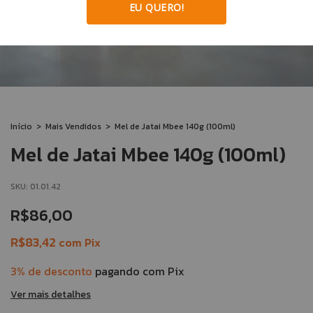
EU QUERO!
Início
>
Mais Vendidos
>
Mel de Jatai Mbee 140g (100ml)
Mel de Jatai Mbee 140g (100ml)
SKU:
01.01.42
R$86,00
R$83,42
com
Pix
3% de desconto
pagando com Pix
Ver mais detalhes