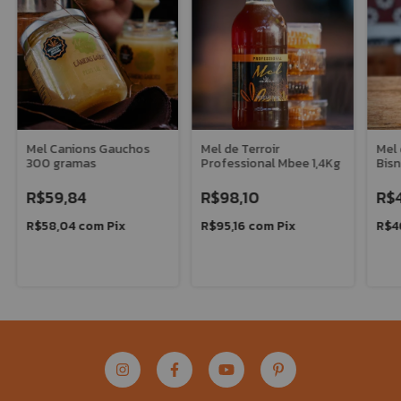
Mel Canions Gauchos
Mel de Terroir
Mel 
300 gramas
Professional Mbee 1,4Kg
Bis
R$59,84
R$98,10
R$4
R$58,04
com
Pix
R$95,16
com
Pix
R$4